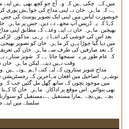
میں کہہ چکی ہیں کہ وہ آج جو کچھ بھی ہیں اپنے
ہے کہ ماہرہ خان نے اپنی مداح کی خواہش پوری کر 
خوبصورت لباس میں اپنی ایک تصویر پوسٹ کی جس پر 
کہا کہ یہ ڈریس آپ مجھے دے دیں۔جس پر ماہرہ خان ن
بھیجیں۔ماہرہ خان نے اپنے وعدے کے مطابق اپنی مدا
بعد اس کی خوشی کی انتہا نہ رہی۔مذکورہ لڑکی
میں دیا گیا جوڑا پہن کر ماہرہ خان کو تصویر بھیجی
کے بعد صارفین کی طرف سے ماہرہ خان کی تعریف ک
کہ عام طور پر یہ سمجھا جاتا ہے کہ شوبز ستارے ب
وقت نہیں دیتے۔لیکن ماہرہ خان ن
مداح شوبز ستاروں کے لیے کتنے اہم ہوتے ہیں۔و
نوشہرہ اضاخیل میں افغان مہاجرین کے رجسٹریشن سن
میں موجود بچوں کے ساتھ گھل مل گئیں جب کہ وہ
بھی بنوائیں۔اس موقع پر اداکارہ ماہرہ خان کا کہنا 
بچے ہیں،بچے ہمارا مستقبل ہے،مستقبل کو سنوارنا 
سلسلے میں اپنے ط