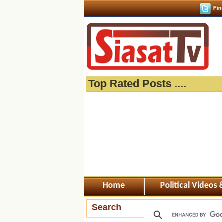
Fin
Top Rated Posts ....
Home
Political Videos
Search