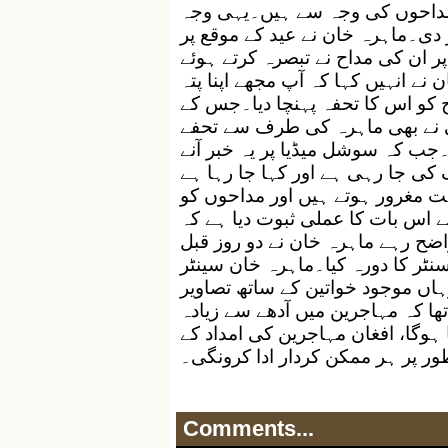
 مداحوں کی وجہ سے ہیں۔یہی وجہ
دی۔ماہرہ خان نے عید کے موقع پر
ان کی مداح نے تبصرہ کرتے ہوئے
ے انہیں کہا کہ آپ مجھے اپنا پتہ
ح کو اس کا تحفہ پہنچا دیا۔جس کے
 نے بھی ماہرہ کی طرف سے تحفے
۔جب کہ سوشل میڈیا پر یہ خبر آنے
ی جا رہی ہے اور کہا جا رہا ہے
ہت مغرور ہوتے ہیں اور مداحوں کو
ے اس بات کا عملی ثبوت دیا ہے کہ
اضح رہے ماہرہ خان نے دو روز قبل
ٹر کا دورہ کیا۔ماہرہ خان سینٹر
اں موجود خواتین کے ساتھ تصاویر
تھا کہ مہاجرین میں آدھے سے زیادہ
ہوگا، افغان مہاجرین کی امداد کے
ور پر ہر ممکن کردار ادا کرونگی۔
Comments...