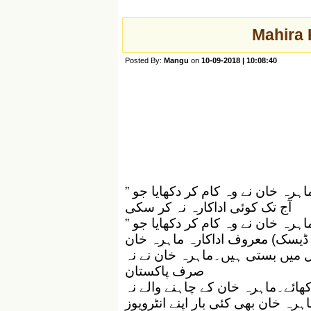
Mahira 
Posted By:
Mangu
on
10-09-2018 | 10:08:40
” ماہرہ کیا آپ یہ کپڑے ۔۔۔‘‘ایک مداح کی فرمائش پر ماہرہ خان نے وہ کام کر دکھایا جو
آج تک کوئی اداکارہ نہ کر سکی
” ماہرہ کیا آپ یہ کپڑے ۔۔۔‘‘ایک مداح کی فرمائش پر ماہرہ خان نے وہ کام کر دکھایا جو
گ ڈیسک) معروف اداکارہ ماہرہ خان
 میں بستی ہیں۔ماہرہ خان نے نہ
صرف پاکستان
ھائے۔ماہرہ خان کے چاہنے والے نہ
رہ خان بھی کئی بار اپنے انٹرویوز