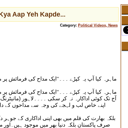
Kya Aap Yeh Kapde...
Category:
Political Videos, News
آج تک کوئی اداکارہ نہ کر سکی ۔۔۔۔لاہور (مانیٹرن
اپنے خاص لب و لہجے کی وجہ سے مداحوں کے دل
بلکہ بھارت کی فلم میں بھی اپنی اداکاری کے جوہر دک
صرف پاکستان بلکہ دنیا بھر میں موجود ہیں۔اور ماہ