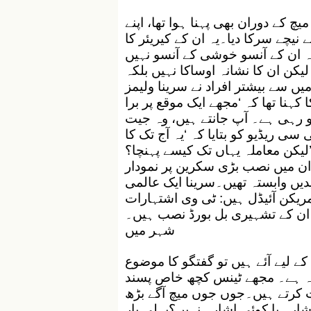
چ کے دوران بھی پہنا ہوا تھا، اپنے
 نیچے سرکا دیا۔یہ ان کے کیریئر کا
یہ ان کے آنسو خوشی کے آنسو نہیں
یکن ان کا نشانہ اوساکا نہیں بلکہ
 تھا جسے 24000 کے مجمعے میں سے بیشتر افراد نے سرینا ولیمز
 سیرینا ولیمز کا کہنا تھا کہ ‘مجھے ایک موقع پر برا
 رہی ہے۔ آپ جانتے ہیں، وہ جیت
 ریڈیو کو بتایا کہ ‘یہ آج تک کا
لیکن معاملہ یہاں تک کیسے پہنچا؟
دان میں نصب بڑی سکرین پر نمودار
دیں وابستہ تھیں۔سرینا ایک عالمی
ریکن آئیڈل ہیں: ٹی وی اشتہارات
ر ان کے تشہیری بل بورڈ نصب ہیں۔
شہر میں
کے لیے آئے ہیں تو گفتگو کا موضوع
عمدہ ہے۔ مجھے ٹینس کچھ خاص پسند
ت کرتے ہیں۔جوں جوں میچ آگے بڑھ
شارہ یا کوئی اشارہ نہیں؟پہلی بار