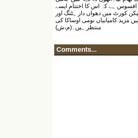
 افسوس ہے کہ اس کا اختتام ایسے
یکن کورٹ میں دھواں دار ہٹنگ اور
 مزید کامیابیاں نومی اوساکا کی
منتظر ہیں۔(م،ش)
Comments...