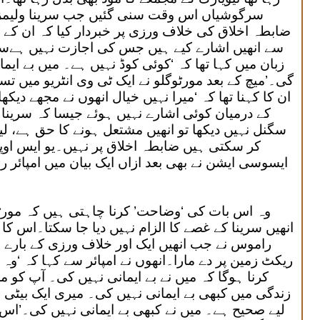
سرگوشیاں اس وقت سنی گئیں جب سرینا ولیمز ک
ضابطہ اخلاق کی خلاف ورزی پر خبردار کیا کہ ان کے ک
سے انھیں اشارے کیے ہیں جس کی اجازت نہیں ہےسری
زبان میں کہا تھا کہ ‘کوئی کوڈ نہیں ہے۔ میں بے ایم
گی۔’میچ کے بعد مورٹوگلو نے ایک ٹی وی انٹریو میں تس
ان کا کہنا تھا کہ ‘میرا نہیں خیال انھوں نے مجھے دیکھا
کے درمیان کوئی اشارے نہیں ہوئے جیسا کہ سرینا ول
سگنل نہیں دیکھا تو انھیں مشتعل ہونے کا حق ہے، لی
کر سکتی ہیں ضابطہ اخلاق پر نہیں۔یو ایس اوپ
ایسوسی ایشن نے بھی بعد ازاں ایک بیان میں امپائر 
وہ اس بات کی ‘وضاحت’ کرنا چاہتی ہیں کہ مورٹو
انھیں سرینا کے غصے کا الزام نہیں دیا جا سکتا۔اس کا ذم
راموس نے جب انھیں ایک اور خلاف ورزی کے بارے میں
ریکٹ زمین پر دے مارا۔انھوں نے امپائر سے کہا کہ ‘و
کرنا ہوگا کہ میں نے بے ایمانی نہیں کی۔ آپ کو
زندگی میں کبھی بے ایمانی نہیں کی۔ میری ایک بیٹی
لیے صحیح ہے۔ میں نے کبھی بے ایمانی نہیں کی۔’اس 