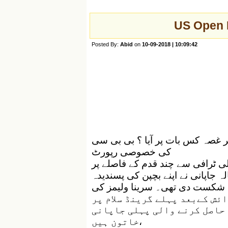
US Open K
Posted By:
Abid
on
10-09-2018 | 10:09:42
آخر غصہ کس بات پر آیا ؟ بی بی سی
کی خصوصی رپورٹ
لی ٹرافی سے چند قدم کے فاصلے پر
می اوساکا نے رونا شروع کر دیا تھا۔20 سالہ جاپانی نے اپنے بچپن کی پسندیدہ
یں شکست دی تھی۔ سرینا ولیمز کی
اور بچے کی پیدائش کےبعد پہلے گرینڈ سلام پر
حاصل کرنے والی پہلی جاپانی
خاتون ہیں،