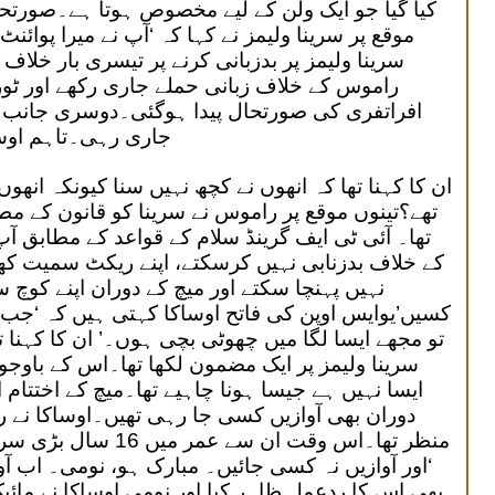
کیا گیا جو ایک ولن کے لیے مخصوص ہوتا ہے۔صورتحا
موقع پر سرینا ولیمز نے کہا کہ ‘آپ نے میرا پوائن
سرینا ولیمز پر بدزبانی کرنے پر تیسری بار خلاف
راموس کے خلاف زبانی حملے جاری رکھے اور ٹور
افراتفری کی صورتحال پیدا ہوگئی۔دوسری جانب ک
جاری رہی۔تاہم اوسا
ان کا کہنا تھا کہ انھوں نے کچھ نہیں سنا کیونکہ انھوں 
تھے؟تینوں موقع پر راموس نے سرینا کو قانون کے مط
تھا۔ آئی ٹی ایف گرینڈ سلام کے قواعد کے مطابق 
کے خلاف بدزنابی نہیں کرسکتے، اپنے ریکٹ سمیت کھ
نہیں پہنچا سکتے اور میچ کے دوران اپنے کوچ 
کسیں’یوایس اوپن کی فاتح اوساکا کہتی ہیں کہ ‘جب می
تو مجھے ایسا لگا میں چھوٹی بچی ہوں۔’ ان کا کہنا 
سرینا ولیمز پر ایک مضمون لکھا تھا۔اس کے باوجود
ایسا نہیں ہے جیسا ہونا چاہیے تھا۔میچ کے اختتام 
دوران بھی آوازیں کسی جا رہی تھیں۔اوساکا نے ر
منظر تھا۔اس وقت ان سے 
‘اور آوازیں نہ کسی جائیں۔ مبارک ہو، نومی۔ اب آو
بھی اس کا ردعمل ظاہر کیا اور نومی اوساکا نے مائیک 