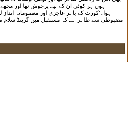
ہوں ہر کوئی ان کے لیے پرجوش تھا اور مجھے
ہوا۔’کورٹ کے باہر عاجزی اور معصومانہ انداز ل
مضبوطی سے ظاہر ہے کہ مستقبل میں گرینڈ سلام میں