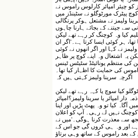
و چیئر امپائر کارلوس راموس نے
وچ پیٹرک مورٹوگلو نے سٹینڈز میں
نا ولیمز نے مشتعل ہوکر پرتگالی
انی سے جیتنے کے بجائے ہارنا چاہوں
لیم کیا وہ کوچنگ کر رہے تھے لیکن
 تھا، ہر کوئی ایسا کرتا ہے۔’اگر ان
یمز نے کہا اور اگر انھوں نے کوئی
کن یہ اشتعال وہ اپنے کوچ پر ظاہر
ن کی منتظم یونائیٹڈ سٹیٹس ٹینس
راموس کی حمایت کا اظہار کیا تھا۔
اگرچہ سرینا ولیمز کہتی ہیں کہ
گلو کیا سوچ یا کہہ رہے تھے لیکن
ہ دار امپائر یا سرینا ولیمز؟امپائر
 آگاہ کیا تو وہ پھٹ پڑیں اور اپنا
ہ کوچنگ نہیں لے رہی۔ آپ کو اعلان
 مجھ سے معذرت کرنا ہوگی۔’میں نے
 ہے اور وہ ہی کروں گی جو اس کے
کے بعد راموس کے ساتھ وہی برتاؤ