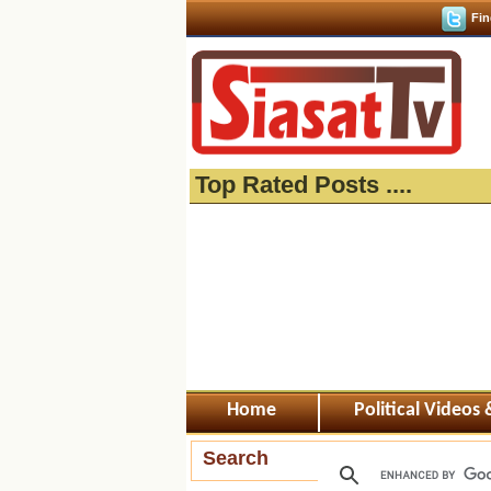
Fin
Top Rated Posts ....
Home
Political Videos
Search