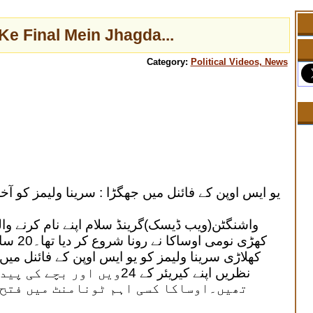
e Final Mein Jhagda...
Category:
Political Videos, News
یو ایس اوپن کے فائنل میں جھگڑا : سرینا ولیمز کو 
واشنگٹن(ویب ڈیسک)گرینڈ سلام اپنے نام کرنے وا
کھڑی نو
کھلاڑی سرینا ولیمز کو یو ایس اوپن کے فائنل م
نظریں اپنے کیریئر کے 24ویں 
تھیں۔اوساکا کسی اہم ٹونامنٹ میں فتح 