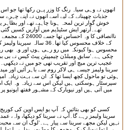
انھوں نے وہی سیاہ رنگ کا وزر پہن رکھا تھا جو اس می
جذبات چھپنانے کے لیے اسے انھوں نے اپنے چہرے سے
خوش گوار ترین لمحہ ہونا چاہیے تھے اور بظاہر 
تھے۔آرتھر ایش سٹیڈیم میں آوازیں کسیں گئی ل
ناانصافی کا وہ احساس
کے خلاف محسوس کیا تھا۔36 سالہ
محسوس ہوا کیونکہ میں رو رہی ہوں اور وہ بھی رو
چکی ہے۔’سابق ومبلڈن چیمپیئن پیٹ کیس نے بی بی سی
عجیب ترین میچ اور تقریب تھی جو میں نے دیکھی۔’
سرینا ولیمز جیسے ہی لاکر روم سے باہر آئیں اور می
ہوئی تو ماحول کچھ ایسا تھا کہ ان سے بہت زیادہ امی
سپرسٹار ہوسکتی ہیں لیکن اس سے زیادہ وہ ایک ام
میں آتی ہیں اور نیویارک کے مشہور ففتھ ایونیو پ
کسی کو بھی بتائیں کہ آپ یو ایس اوپن کی کوریج 
سرینا ولیمز رہے گا۔آپ نے سرینا کو دیکھا، واہ، 
نہیں لیکن مجھے سرینا سے پیار ہے۔’لوگ ان سے محب
رہا تھا نیویارک کے مجمعے کا موڈ بھی بدل رہا تھا۔ا