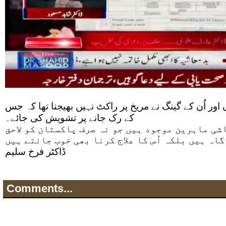
اور اُن کے گینگ نے مریخ پر راکٹ نہیں بھیجنا تھا کہ جس
کے رک جانے پر تشویش کی جائے۔
شی ماہرین موجود ہیں جو نہ صرف پاکستان کو لاحق
ڈاکٹر فرخ سلیم
Comments...