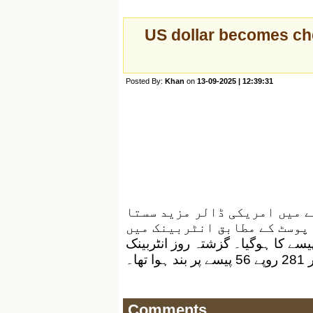
US dollar becomes che
Posted By:
Khan
on
13-09-2025 | 12:39:31
 میں امریکی ڈالر مزید سستا
 پوسٹ کے مطابق انٹربینک میں
یکی ڈالر ایک پیسے کم ہوکر 281 روپے 55 پیسے کا ہوگیا۔ گزشتہ روز انٹربینک
تھا۔
Comments...