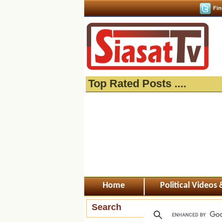
Fin
Top Rated Posts ....
Home
Political Videos
Search