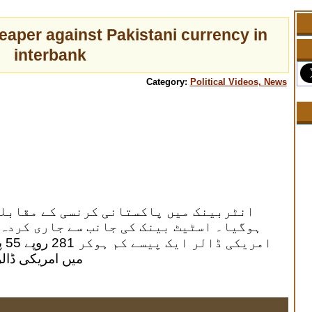
aper against Pakistani currency in
interbank
Category:
Political Videos, News
انٹربینک میں پاکستانی کرنسی کے مقابلے
ہوگیا۔ اسٹیٹ بینک کی جانب سے جاری کردہ
امر
میں امریکی ڈالر 281 روپے 56 پیسے پر بند ہوا 