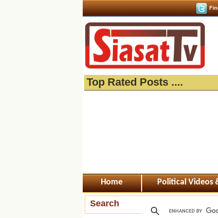
Fin
Top Rated Posts ....
Home
Political Videos
Search