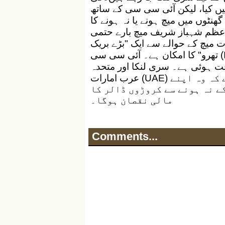
ہیں کیا، لیکن آئی سی سی کے ساتھ
مذاکرات آخری مراحل میں ہیں اور اگلے 24 سے 48 گھنٹوں میں میچ ہونے یا نہ ہونے کا
ر اعظم شہباز شریف میچ بارے حتمی
ت میچ کے حوالے سے ایک "بڑے بریک
تھرو" کا امکان ہے۔ آئی سی سی (ICC) کے وفد نے لاہور میں پی سی بی حکام سے 4
ت ہوئی ہے۔ سری لنکا اور متحدہ
عرب امارات (UAE) کے کرکٹ بورڈز نے پاکستان سے درخواست کی ہے کہ وہ اپنے
ے نہ ہونے سے کروڑوں ڈالر کا
مالی نقصان ہوگا۔
Comments...