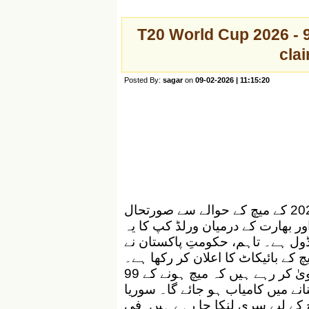
T20 World Cup 2026 - 
cla
Posted By:
sagar
on
09-02-2026 | 11:15:20
پاکستان اور بھارت کے درمیان ٹی 20 ورلڈ کپ 2026 کے میچ کے حوالے سے صورتحال
ر بھارت کے درمیان ورلڈ کپ کا یہ
کا میں شیڈول ہے۔ تاہم، حکومتِ پاکستان نے
 کے بائیکاٹ کا اعلان کر رکھا ہے۔
بھارتی ٹی وی ٹائمز نو کے مطابق بھارتی ذرائع دعویٰ کر رہے ہیں کہ میچ ہونے کے 99
نے میں کامیاب ہو جائے گا۔ سوریا
میچ کے لیے سری لنکا جا رہے ہیں۔فی