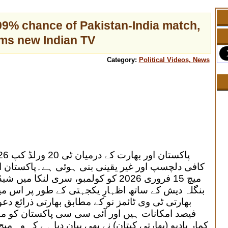
99% chance of Pakistan-India match,
ims new Indian TV
Category:
Political Videos, News
کافی دلچسپ اور غیر یقینی بنی ہوئی ہے۔پاکستان او
میچ 15 فروری 2026 کو کولمبو، سری لن
بنگلہ دیش کے ساتھ اظہارِ یکجہتی کے طور پر اس میچ
فیصد امکانات ہیں اور آئی سی سی پاکستان کو منا
کمار یادیو (بھارتی کپتان) نے بھی بیان دیا ہے کہ وہ 