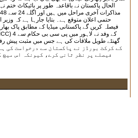
الحال پاکستان نے باقاعدہ طور پر بائیکاٹ ختم ن
حتمی اعلان متوقع ہے۔ بتایا جارہا ہے کہ وزی
فیصلہ کریں گے پاکستانی میڈیا کے مطابق پاک بھار
گھنٹے طویل ملاقات کی ہے جس میں مثبت پیش رف
فیصلے پر نظر ثانی کرے، کیونکہ اس میچ ک