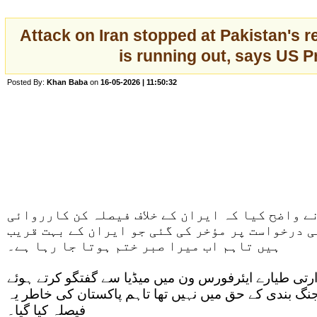
Attack on Iran stopped at Pakistan's 
is running out, says US P
Posted By:
Khan Baba
on
16-05-2026 | 11:50:32
ے واضح کیا کہ ایران کے خلاف فیصلہ کن کارروائی
 درخواست پر مؤخر کی گئی جو ایران کے بہت قریب
ہیں تاہم اب میرا صبر ختم ہوتا جا رہا ہے۔
تی طیارے ایئرفورس ون میں میڈیا سے گفتگو کرتے ہوئے
جنگ بندی کے حق میں نہیں تھا تاہم پاکستان کی خاطر یہ
فیصلہ کیا گیا۔