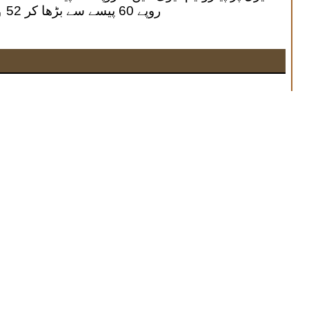
روپے 60 پیسے سے بڑھا کر 52 روپے فی لیٹر مقرر کی گئی ہے۔