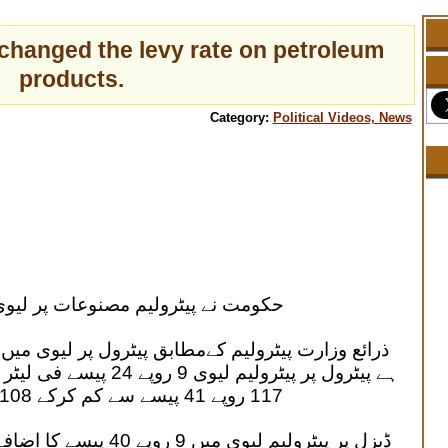
changed the levy rate on petroleum
products.
Category:
Political Videos, News
حکومت نے پیٹرولیم مصنوعات پر لیو
ذرائع وزارت پیٹرولیم کےمطابق پیٹرول پر لیوی میں 
ہے پیٹرول پر پیٹرولیم لی
117 روپے 41 پیسے سے کم کرکے 108 روپے 17 پیسے مقرر کی گئی ہے۔