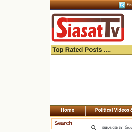
Fin
Top Rated Posts ....
Home
Political Videos
Search