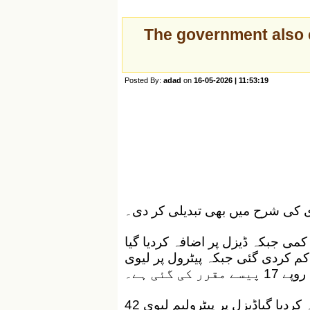
The government also 
Posted By:
adad
on
16-05-2026 | 11:53:19
ی کی شرح میں بھی تبدیلی کر دی۔
کمی جبکہ ڈیزل پر اضافہ کردیا گیا
وی 9 روپے 24 پیسے فی لیٹر کم کردی گئی جبکہ پیٹرول پر لیوی
ڈیزل پر پیٹرولیم لیوی میں 9 روپے 40 پیسے کا اضافہ کردیا گیاڈیزل پر پیٹرولیم لیوی 42