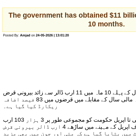
The government has obtained $11 billio
10 months.
Posted By:
Amjad
on
24-05-2026 | 13:01:20
حکومت نے رواں مالی سال کے پہلے 10 ماہ میں 11 ارب ڈالر سے زائد بیرونی قرض
حاصل کرلیا، جبکہ گزشتہ مالی سال کے مقابلے میں قرضوں میں 83 فیصد اضافہ
ریکارڈ کیا گیا ہے۔
دستاویزات کے مطابق جولائی تا اپریل حکومت کو مجموعی طور پر 3 ہزار 103 ارب
روپے موصول ہوئے، جبکہ صرف اپریل کے مہینے میں ساڑھے 4 ارب ڈالر بیرونی قرض
 میں بتایا گیا ہے کہ مئی اور جون میں بھی مزید