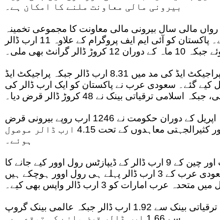
بیرونی مالی معاونت ملنے کا امکان ہے۔
واں مالی سال بیرونی مالی معاونت کا مجموعی تخمینہ
19.39 ارب ڈالر رکھا گیا ہے۔ پاکستان کو آئی ایم ایف پروگرام کے علاوہ 11 ارب ڈالر
12 کروڑ ڈالر گرانٹ بھی ملی۔
اعداد و شمار کے مطابق نان پراجیکٹ ایڈ کی مد میں 8.31 ارب ڈالر جبکہ پراجیکٹ ایڈ
رب ڈالر حاصل کیے گئے۔ سعودی عرب نے پاکستان کو ایک ارب ڈالر کی
سلامی ترقیاتی بینک نے 48 کروڑ ڈالر قرض دیا۔
دستاویزات میں بتایا گیا ہے کہ اپریل کے دوران حکومت نے 1246 ارب روپے بیرونی قرض
حاصل کیا، جبکہ باہمی اور کثیرالجہتی معاہدوں کے تحت 4.15 ارب ڈالر موصول
ہوئے۔
رپورٹ کے مطابق سعودی عرب اور چین کے 9 ارب ڈالر کے ڈیپازٹس رول اوور کیے جانے کا
تخمینہ ہے جن میں سے سعودی عرب کے 3 ارب ڈالر پہلے ہی رول اوور ہوچکے ہیں
عرب امارات کو 3 ارب ڈالر واپس بھی کیے۔
دستاویزات کے مطابق ایشیائی ترقیاتی بینک سے 1.92 ارب ڈالر جبکہ عالمی بینک گروپ
سے 1.66 ارب ڈالر قرض ملنے کی توقع ہے۔