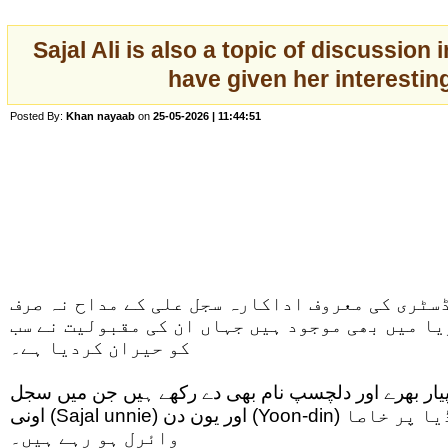
Sajal Ali is also a topic of discussion
have given her interesti
Posted By:
Khan nayaab
on
25-05-2026 | 11:44:51
سٹری کی معروف اداکارہ سجل علی کے مداح نہ صرف
ا میں بھی موجود ہیں جہاں ان کی مقبولیت نے سب
کو حیران کردیا ہے۔
 پیار بھرے اور دلچسپ نام بھی دے رکھے ہیں جن میں سجل
اونی (Sajal unnie) اور یون دن (Yoon-din) شامل ہیں جو سوشل میڈیا پر خاصا
وائرل ہو رہے ہیں۔