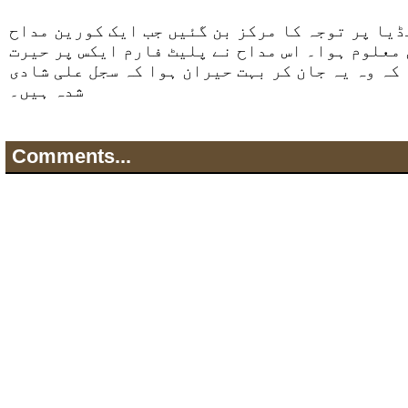
یا پر توجہ کا مرکز بن گئیں جب ایک کورین مداح
 معلوم ہوا۔ اس مداح نے پلیٹ فارم ایکس پر حیرت
کہ وہ یہ جان کر بہت حیران ہوا کہ سجل علی شادی
شدہ ہیں۔
Comments...