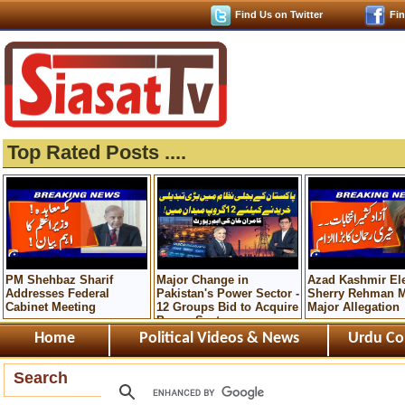
Find Us on Twitter
Fi
Top Rated Posts ....
PM Shehbaz Sharif
Major Change in
Azad Kashmir Ele
Addresses Federal
Pakistan's Power Sector -
Sherry Rehman 
Cabinet Meeting
12 Groups Bid to Acquire
Major Allegation
Power System
Home
Political Videos & News
Urdu Co
Search