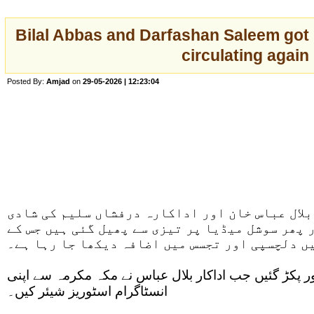
Bilal Abbas and Darfashan Saleem got
circulating again
Posted By:
Amjad
on
29-05-2026 | 12:23:04
لال عباس خان اور اداکارہ درفشاں سلیم کی شادی
 پھر سوشل میڈیا پر تیزی سے پھیل گئی ہیں جس کے
ں دلچسپی اور تجسس میں اضافہ دیکھا جا رہا ہے۔
ر پکڑ گئیں جب اداکار بلال عباس نے مکہ مکرمہ سے اپنی
انسٹاگرام اسٹوریز شیئر کیں۔