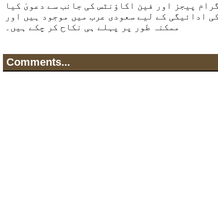
رام پیجز اور فین اکاؤنٹس کی جانب سے دعویٰ کیا
ی ادائیگی کے لیے سعودی عرب میں موجود ہیں اور
ممکنہ طور پر پہلے ہی نکاح کر چکے ہیں۔
Comments...