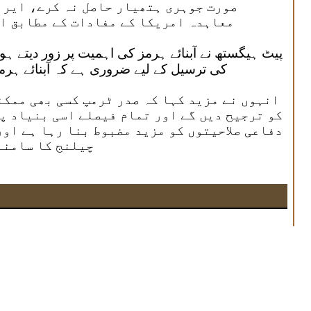
صورت جوہری ہتھیار حاصل نہ کرے، ایران
معاہدہ امریکا کے مفادات کے مطابق ا
پیٹ ہیگستھ نے آبنائے ہرمز کی اہمیت پر زور دیتے ہوئ
کی ترسیل کے لیے ضروری ہے کہ آبنائے ہرمز
انہوں نے مزید کہا کہ صدر ٹرمپ کسی بھی ممک
کو ترجیح دیں گے اور تمام فیصلے اسی بنیاد پ
دفاعی صلاحیتوں کو مزید مضبوط بنا رہا ہے اور
چیلنج کا سامنا