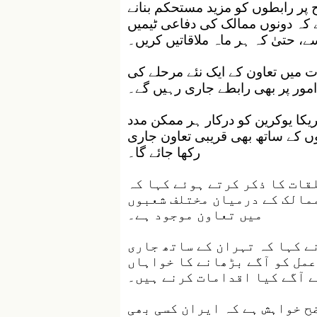
 پر رابطوں کو مزید مستحکم بنانے
ہ دونوں ممالک کی دفاعی ٹیمیں
ے، حتیٰ کہ ہر ماہ ملاقاتیں کریں۔
ات میں تعاون کے ایک نئے مرحلے کی
امور پر بھی رابطے جاری رہیں گے۔
ریکا یوکرین کو درکار ہر ممکن مدد
وں کے ساتھ بھی قریبی تعاون جاری
رکھا جائے گا۔
قات کا ذکر کرتے ہوئے کہا کہ
ممالک کے درمیان مختلف شعبوں
میں تعاون موجود ہے۔
ے کہا کہ تہران کے ساتھ جاری
عمل کو آگے بڑھانے کا خواہاں
ے آگے کیا اقدامات کرنے ہیں۔
ح خواہش ہے کہ ایران کسی بھی