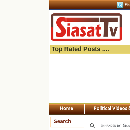
Fin
Top Rated Posts ....
Home
Political Videos
Search