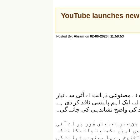
YouTube launches new 
Posted By:
Akram
on
02-06-2026 | 11:58:53
نے مصنوعی ذہانت اے آئی سے تیار
لیے ایک اہم پالیسی نافذ کر دی ہے
 کی واضح نشاندہی کی جائے گی۔
جن میں نمایاں طور پر اے آئی
صی لیبل دکھایا جائے گا تاکہ
تخلیق ہے یا مصنوعی ذہانت کی