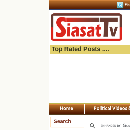
Fin
Top Rated Posts ....
Home
Political Videos
Search