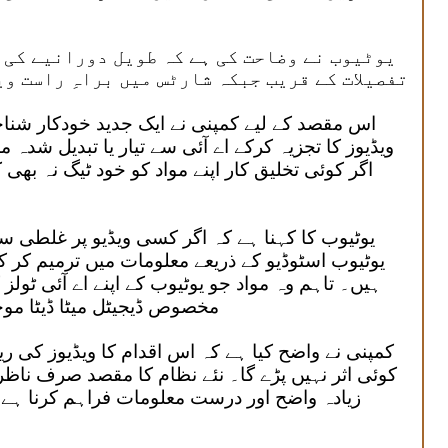
یوٹیوب نے وضاحت کی ہے کہ طویل دورانیے کی 
تفصیلات کے قریب جبکہ شارٹس میں براہِ راست و
اس مقصد کے لیے کمپنی نے ایک جدید خودکار شناخ
ویڈیوز کا تجزیہ کرکے اے آئی سے تیار یا تبدیل شد
اگر کوئی تخلیق کار اپنے مواد کو خود ٹیگ نہ بھ
یوٹیوب کا کہنا ہے کہ اگر کسی ویڈیو پر غلطی سے 
یوٹیوب اسٹوڈیو کے ذریعے معلومات میں ترمیم کر
ہیں۔ تاہم وہ مواد جو یوٹیوب کے اپنے اے آئی ٹولز ک
مخصوص ڈیجیٹل میٹا ڈیٹا موجو
کمپنی نے واضح کیا ہے کہ اس اقدام کا ویڈیوز کی ر
کوئی اثر نہیں پڑے گا۔ نئے نظام کا مقصد صرف ناظر
زیادہ واضح اور درست معلومات فراہم کرنا ہے تاک