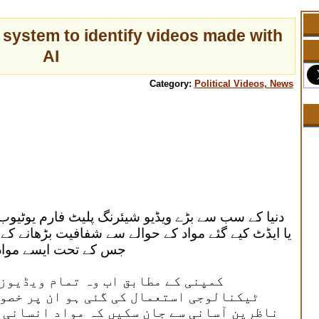
system to identify videos made with
AI
Category:
Political Videos, News
دنیا کے سب سے بڑے ویڈیو شیئرنگ پلیٹ فارم یوٹیوب 
یا ایڈٹ کیے گئے مواد کے حوالے سے شفافیت بڑھانے کے 
جس کے تحت ایسے مواد
کمپنی کے مطابق اب وہ تمام ویڈیوز 
ٹیکنالوجی استعمال کی گئی ہو ان پر خصو
ناظرین آسانی سے جان سکیں کہ مواد انسانی 