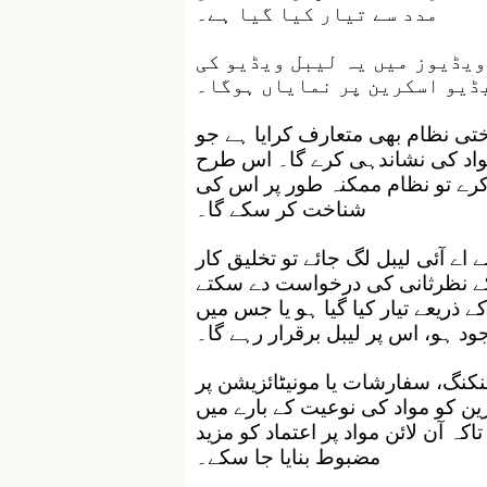
مدد سے تیار کیا گیا ہے۔
ویڈیوز میں یہ لیبل ویڈیو کی
یڈیو اسکرین پر نمایاں ہوگا۔
تی نظام بھی متعارف کرایا ہے جو
ہ مواد کی نشاندہی کرے گا۔ اس طرح
ی کرے تو نظام ممکنہ طور پر اس کی
شناخت کر سکے گا۔
اے آئی لیبل لگ جائے تو تخلیق کار
 کے نظرثانی کی درخواست دے سکتے
ے ذریعے تیار کیا گیا ہو یا جس میں
د ہو، اس پر لیبل برقرار رہے گا۔
ینکنگ، سفارشات یا مونیٹائزیشن پر
ین کو مواد کی نوعیت کے بارے میں
ہ آن لائن مواد پر اعتماد کو مزید
مضبوط بنایا جا سکے۔