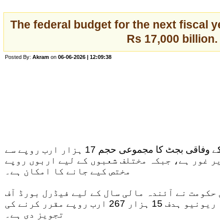
The federal budget for the next fiscal y
Rs 17,000 billion.
Posted By:
Akram
on
06-06-2026 | 12:09:38
آئندہ مالی سال 2026-27 کے وفاقی بجٹ کا مجموعی حجم 17 ہزار ارب روپے سے
ر غور ہے، جبکہ مختلف شعبوں کے لیے اربوں روپے
مختص کیے جانے کا امکان ہے۔
حکومت نے آئندہ مالی سال کے لیے فیڈرل بورڈ آف
ریونیو (ایف بی آر) کا ریونیو ہدف 15 ہزار 267 ارب روپے مقرر کرنے کی
تجویز دی ہے۔