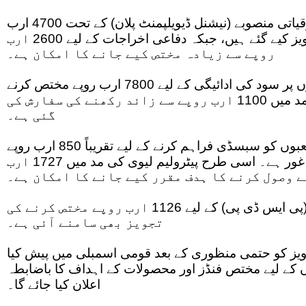
ذرائع کا کہنا ہے کہ قومی ترقیاتی منصوبے (نیشنل ڈیویلپمنٹ پلان) کے تحت 4700 ارب
روپے سے زائد اخراجات تجویز کیے گئے ہیں، جبکہ دفاعی اخراجات کے لیے 2600 ارب
روپے سے زیادہ مختص کیے جانے کا امکان ہے۔
دستاویزات کے مطابق قرضوں پر سود کی ادائیگی کے لیے 7800 ارب روپے مختص کرنے
کی تجویز ہے، جبکہ پنشن کی مد میں 1100 ارب روپے سے زائد رکھنے کی سفارش کی
گئی ہے۔
ذرائع کے مطابق مختلف شعبوں کو سبسڈی فراہم کرنے کے لیے تقریباً 850 ارب روپے
مختص کیے جانے کی تجویز زیر غور ہے۔ اسی طرح پیٹرولیم لیوی کی مد میں 1727 ارب
 وصول کرنے کا ہدف مقرر کیے جانے کا امکان ہے۔
وفاقی ترقیاتی پروگرام (پی ایس ڈی پی) کے لیے 1126 ارب روپے مختص کرنے کی
تجویز بھی سامنے آئی ہے۔
اویز کو حتمی منظوری کے بعد قومی اسمبلی میں پیش کیا
 کے لیے مختص فنڈز اور محصولات کے اہداف کا باضابطہ
اعلان کیا جائے گا۔