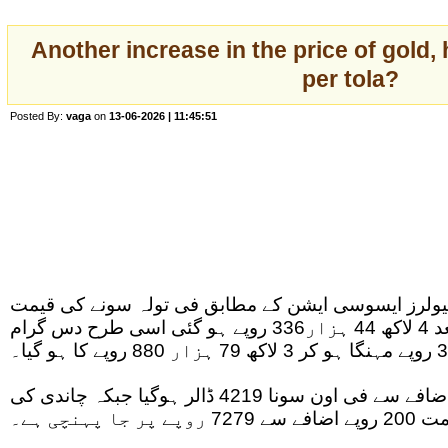
Another increase in the price of gold, 
per tola?
Posted By:
vaga
on
13-06-2026 | 11:45:51
 جیولرز ایسوسی ایشن کے مطابق فی تولہ سونے کی قیمت
4370 روپے کے اضافے کے بعد 4 لاکھ 44 ہزار336 روپے ہو گئی اسی طرح دس گرام
عالمی مارکیٹ میں 43 ڈالر اضافے سے فی اون سونا 4219 ڈالر ہوگیا جبکہ چاندی کی
پر جا پہنچی ہے۔