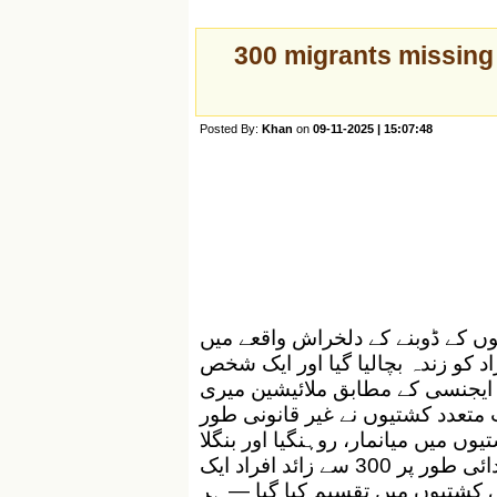
300 migrants missing 
Posted By:
Khan
on
09-11-2025 | 15:07:48
وں کے ڈوبنے کے دلخراش واقعے میں
زائد تارکین وطن لاپتہ ہوگئے، جبکہ 10 افراد کو زندہ بچالیا گیا اور ایک شخص
ایجنسی کے مطابق ملائیشین میری
جب متعدد کشتیوں نے غیر قانونی طور
 میں میانمار، روہنگیا اور بنگلا
دیشی تارکین وطن سوار تھے۔ رپورٹس کے مطابق، ابتدائی طور پر 300 سے زائد افراد ایک
ی کشتیوں میں تقسیم کیا گیا — ہر