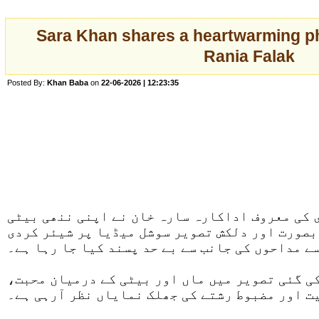
Sara Khan shares a heartwarming p
Rania Falak
Posted By:
Khan Baba
on
22-06-2026 | 12:23:35
کی معروف اداکارہ سارہ خان نے اپنی ننھی بیٹی
بصورت اور دلکش تصویر سوشل میڈیا پر شیئر کردی
ے مداحوں کی جانب سے بے حد پسند کیا جا رہا ہے۔
کی گئی تصویر میں ماں اور بیٹی کے درمیان محبت
ت اور مضبوط رشتے کی جھلک نمایاں نظر آرہی ہے۔