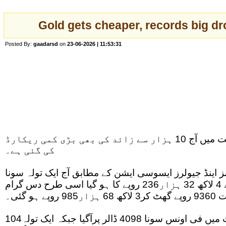
Gold gets cheaper, records big dr
Posted By:
gaadarsd
on
23-06-2026 | 11:53:31
کراچی: ملک میں سونے کی قیمت میں آج 10 ہزار سے زائد کی بھی بڑی کمی ریکارڈ
کی گئی ہے۔
ز اینڈ جیولرز ایسوسی ایشن کے مطابق آج ایک تولہ سونا
10ہزار100روپے کی کمی سے 4 لاکھ 32 ہزار236 روپے کا ہو گیا اسی طرح دس گرام
ے ہو گئی۔
104ڈالرکی کمی سے عالمی مارکیٹ میں فی اونس سونا 4098 ڈالر پرآگیا جبکہ ایک تولہ